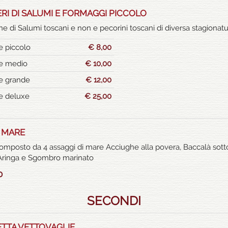
ERI DI SALUMI E FORMAGGI PICCOLO
ne di Salumi toscani e non e pecorini toscani di diversa stagionat
re piccolo
€ 8,00
re medio
€ 10,00
re grande
€ 12,00
re deluxe
€ 25,00
 MARE
composto da 4 assaggi di mare Acciughe alla povera, Baccalà sott
Aringa e Sgombro marinato
0
SECONDI
TTA VETTOVAGLIE