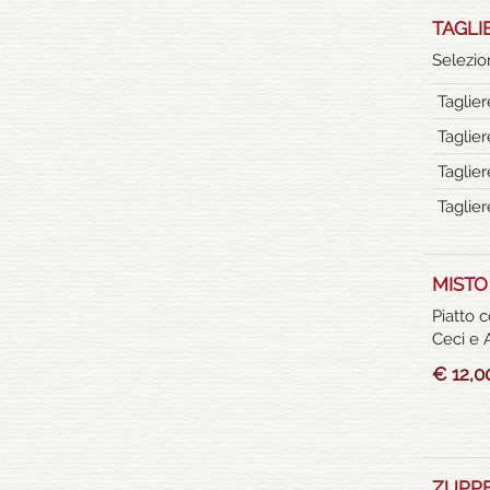
TAGLI
Selezio
Taglie
Taglie
Taglie
Taglie
MISTO
Piatto 
Ceci e 
€ 12,0
ZUPPE