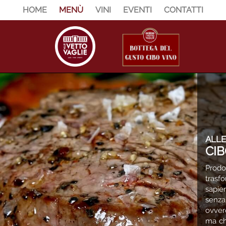
HOME
MENÙ
VINI
EVENTI
CONTATTI
ALLE
CI
Prodo
tras
sapie
senza 
ovver
ma ch