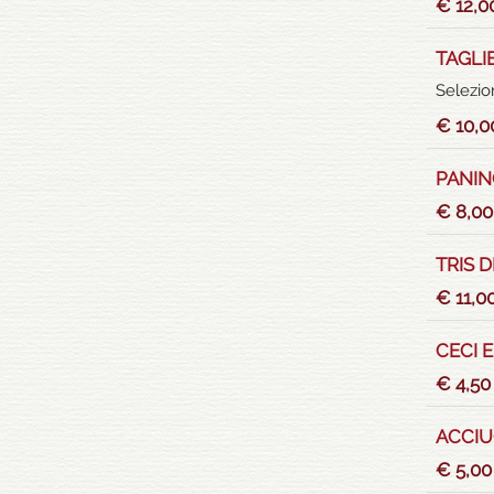
€ 12,0
TAGLI
Selezio
€ 10,0
PANIN
€ 8,00
TRIS 
€ 11,0
CECI 
€ 4,50
ACCIU
€ 5,00