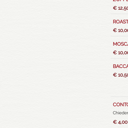
€ 12,5
ROAST
€ 10,0
MOSC
€ 10,0
BACCA
€ 10,5
CONTO
Chieder
€ 4,00