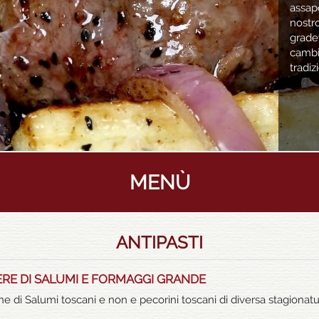
assap
nost
grade
cambi
tradiz
MENÙ
ANTIPASTI
ERE DI SALUMI E FORMAGGI GRANDE
ne di Salumi toscani e non e pecorini toscani di diversa stagionat