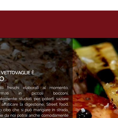
 VETTOVAGLIE È
BO
tti freschi elaborati al momento,
formati in piccoli bocconi,
ntemente studiati per poterti saziare
affaticare la digestione, Street food,
o cibo che si può mangiare in strada,
e da noi potrai anche comodamente