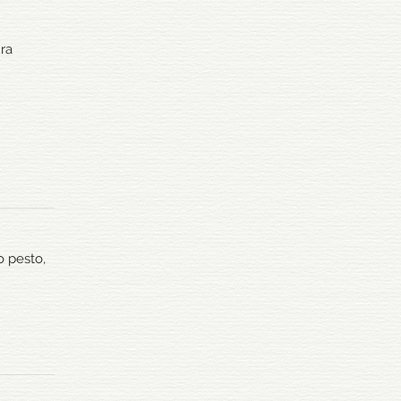
ura
o pesto,